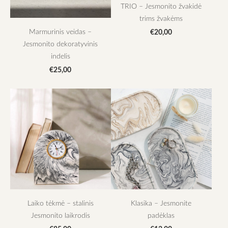
TRIO – Jesmonito žvakidė
trims žvakėms
Marmurinis veidas –
€20,00
Jesmonito dekoratyvinis
indelis
€25,00
Laiko tėkmė – stalinis
Klasika – Jesmonite
Jesmonito laikrodis
padėklas