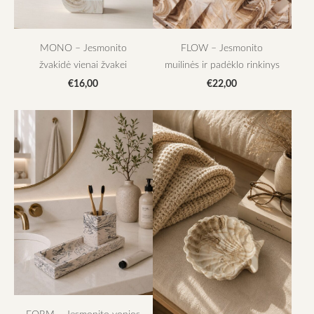
MONO – Jesmonito
FLOW – Jesmonito
žvakidė vienai žvakei
muilinės ir padėklo rinkinys
€16,00
€22,00
FORM – Jesmonito vonios