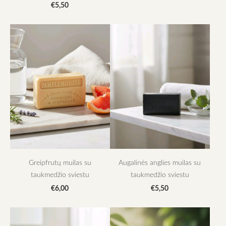
€5,50
Greipfrutų muilas su
Augalinės anglies muilas su
taukmedžio sviestu
taukmedžio sviestu
€6,00
€5,50