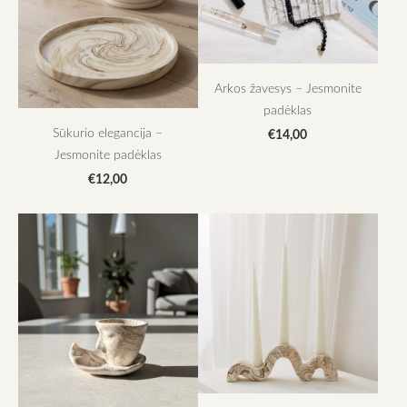
Arkos žavesys – Jesmonite
padėklas
Sūkurio elegancija –
€14,00
Jesmonite padėklas
€12,00