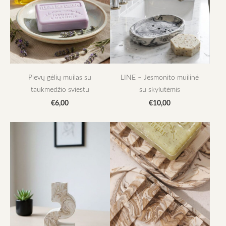
Pievų gėlių muilas su
LINE – Jesmonito muilinė
taukmedžio sviestu
su skylutėmis
€6,00
€10,00