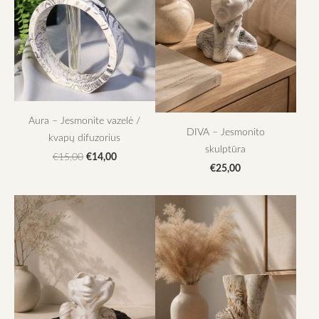
Aura – Jesmonite vazelė /
DIVA – Jesmonito
kvapų difuzorius
skulptūra
€14,00
€15,00
€25,00