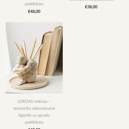
padėkliuku
€38,00
€48,00
LORDAS rinkinys –
Jesmonito dekoratyvinė
figūrėlė su apvaliu
padėkliuku