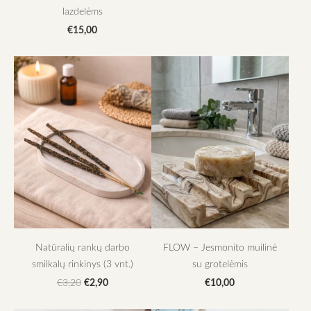
lazdelėms
€15,00
Natūralių rankų darbo
FLOW – Jesmonito muilinė
smilkalų rinkinys (3 vnt.)
su grotelėmis
€2,90
€10,00
€3,20