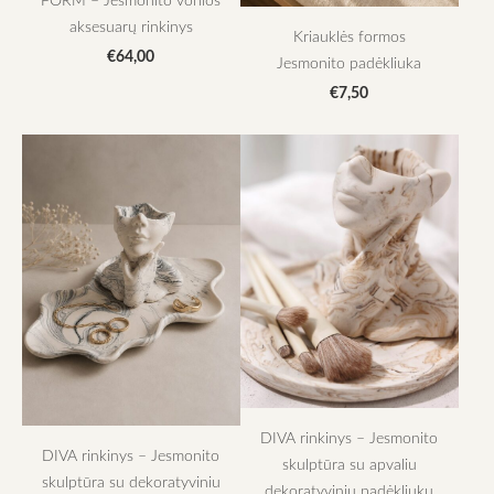
aksesuarų rinkinys
Kriauklės formos
€64,00
Jesmonito padėkliuka
€7,50
DIVA rinkinys – Jesmonito
DIVA rinkinys – Jesmonito
skulptūra su apvaliu
skulptūra su dekoratyviniu
dekoratyviniu padėkliuku