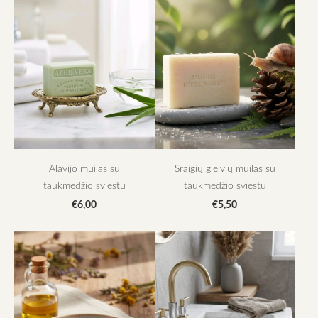
Alavijo muilas su
Sraigių gleivių muilas su
taukmedžio sviestu
taukmedžio sviestu
€6,00
€5,50