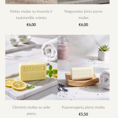
Kietas muilas su levanda ir
Negyvosios jūros purvo
taukmedžio sviestu
muilas
€6,00
€6,00
Citrininis muilas su asilo
Kupranugarių pieno muilas
pienu
€5,50