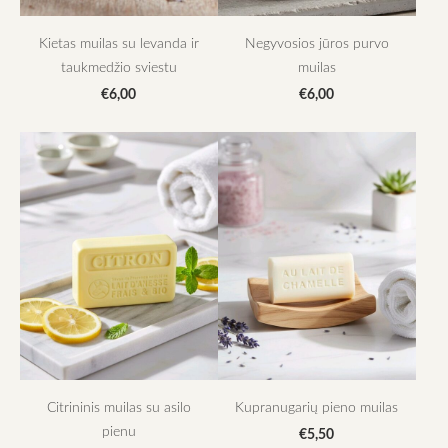
Kietas muilas su levanda ir
Negyvosios jūros purvo
taukmedžio sviestu
muilas
€6,00
€6,00
Citrininis muilas su asilo
Kupranugarių pieno muilas
pienu
€5,50