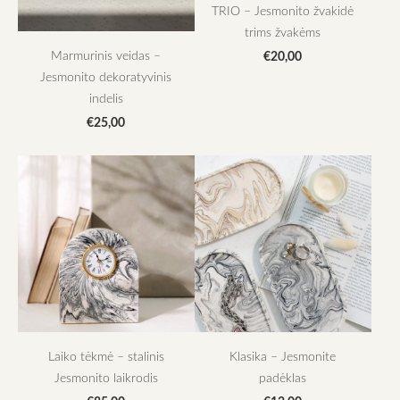
TRIO – Jesmonito žvakidė
trims žvakėms
Marmurinis veidas –
€20,00
Jesmonito dekoratyvinis
indelis
€25,00
Laiko tėkmė – stalinis
Klasika – Jesmonite
Jesmonito laikrodis
padėklas