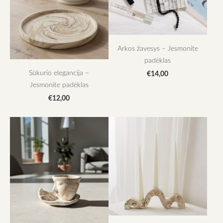
Arkos žavesys – Jesmonite
padėklas
Sūkurio elegancija –
€14,00
Jesmonite padėklas
€12,00