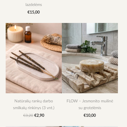
lazdelėms
€15,00
Natūralių rankų darbo
FLOW – Jesmonito muilinė
smilkalų rinkinys (3 vnt.)
su grotelėmis
€2,90
€10,00
€3,20