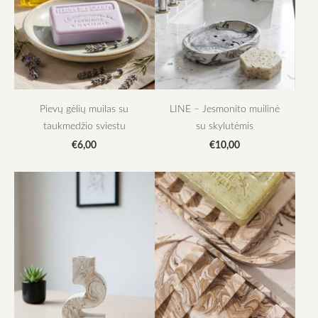
Pievų gėlių muilas su
LINE – Jesmonito muilinė
taukmedžio sviestu
su skylutėmis
€6,00
€10,00