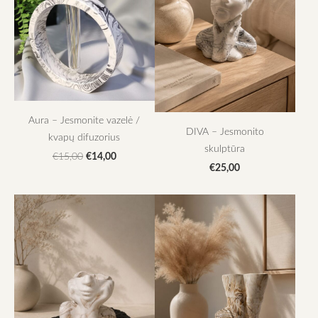
Aura – Jesmonite vazelė /
DIVA – Jesmonito
kvapų difuzorius
skulptūra
€14,00
€15,00
€25,00