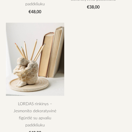
padėkliuku
€38,00
€48,00
LORDAS rinkinys –
Jesmonito dekoratyvinė
figūrėlė su apvaliu
padėkliuku