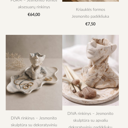
aksesuarų rinkinys
Kriauklės formos
€64,00
Jesmonito padėkliuka
€7,50
DIVA rinkinys – Jesmonito
DIVA rinkinys – Jesmonito
skulptūra su apvaliu
skulptūra su dekoratyviniu
dekoratyviniu padėkliuku