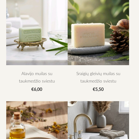
Alavijo muilas su
Sraigių gleivių muilas su
taukmedžio sviestu
taukmedžio sviestu
€6,00
€5,50