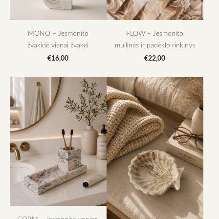
MONO – Jesmonito
FLOW – Jesmonito
žvakidė vienai žvakei
muilinės ir padėklo rinkinys
€16,00
€22,00
FORM – Jesmonito vonios