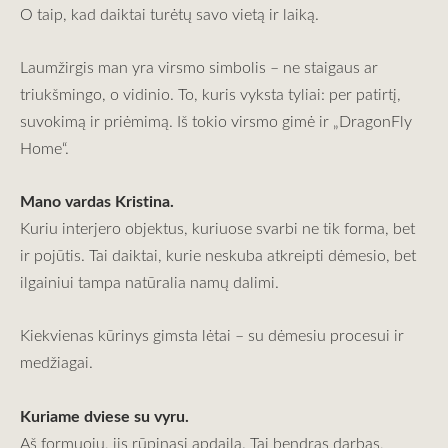
O taip, kad daiktai turėtų savo vietą ir laiką.
Laumžirgis man yra virsmo simbolis – ne staigaus ar
triukšmingo, o vidinio. To, kuris vyksta tyliai: per patirtį,
suvokimą ir priėmimą. Iš tokio virsmo gimė ir „DragonFly
Home“.
Mano vardas Kristina.
Kuriu interjero objektus, kuriuose svarbi ne tik forma, bet
ir pojūtis. Tai daiktai, kurie neskuba atkreipti dėmesio, bet
ilgainiui tampa natūralia namų dalimi.
Kiekvienas kūrinys gimsta lėtai – su dėmesiu procesui ir
medžiagai.
Kuriame dviese su vyru.
Aš formuoju, jis rūpinasi apdaila. Tai bendras darbas,