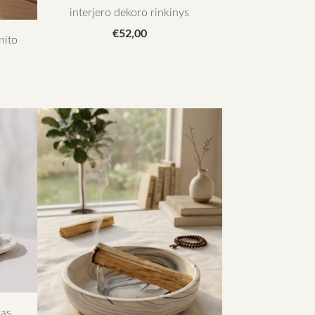
interjero dekoro rinkinys
€52,00
nito
a
las