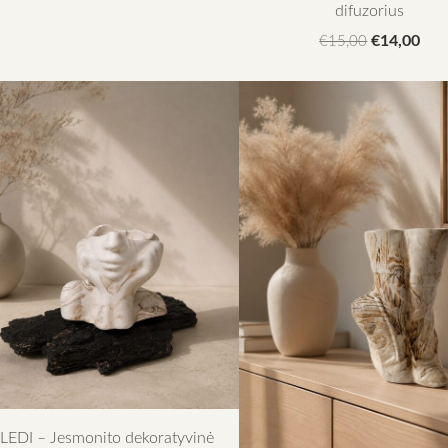
difuzorius
€14,00
€15,00
LEDI – Jesmonito dekoratyvinė