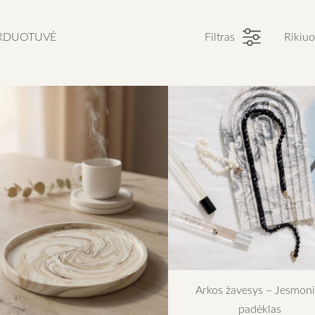
RDUOTUVĖ
Filtras
Rikiuo
Arkos žavesys – Jesmoni
padėklas