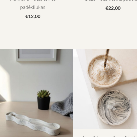
padėkliukas
€22,00
€12,00