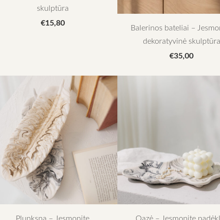
skulptūra
€15,80
Balerinos bateliai – Jesmo
dekoratyvinė skulptūr
€35,00
Plunksna – Jesmonite
Oazė – Jesmonite padėk