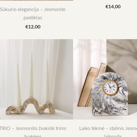
€14,00
Sūkurio elegancija – Jesmonite
padėklas
€12,00
TRIO – Jesmonito žvakidė trims
Laiko tėkmė – stalinis Jesm
žvakėms
laikrodis