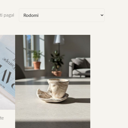
ti pagal
te