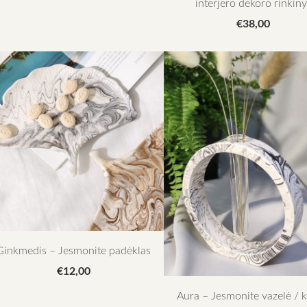
interjero dekoro rinkin
€38,00
Ginkmedis – Jesmonite padėklas
€12,00
Aura – Jesmonite vazelė / 