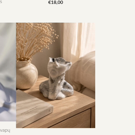
ys
€18,00
kvapų