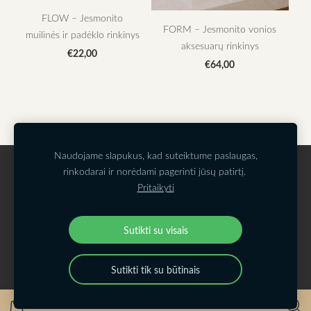
FLOW – Jesmonito
FORM – Jesmonito vonios
muilinės ir padėklo rinkinys
aksesuarų rinkinys
€22,00
€64,00
Naudojame slapukus, kad suteiktume paslaugas,
SIUNTIMAS
SĄLYGOS/TAISYKLĖS
rinkodarai ir norėdami pagerinti jūsų patirtį.
Pritaikyti
PRIVATUMO POLITIKA
KONTAKTAI
SLAPUKAI
Sutikti su visais
Sutikti tik su būtinais