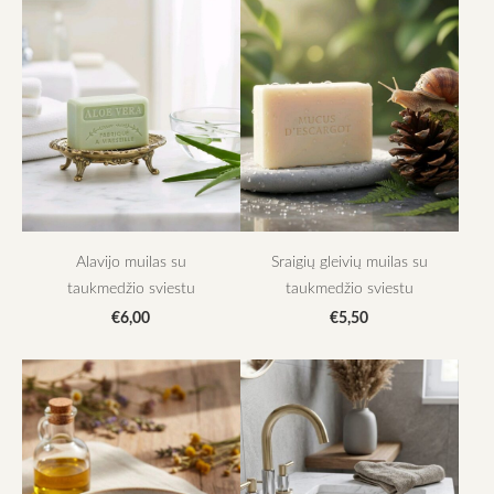
Alavijo muilas su
Sraigių gleivių muilas su
taukmedžio sviestu
taukmedžio sviestu
€6,00
€5,50