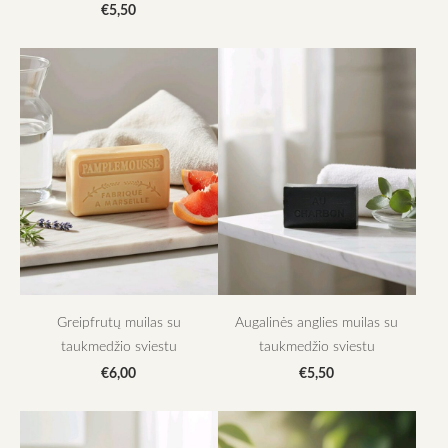
€5,50
Greipfrutų muilas su
Augalinės anglies muilas su
taukmedžio sviestu
taukmedžio sviestu
€6,00
€5,50