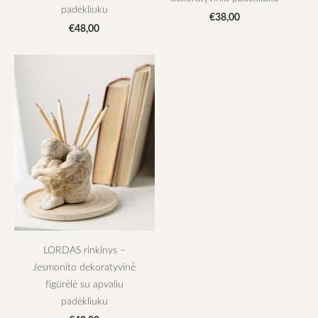
padėkliuku
€38,00
€48,00
LORDAS rinkinys –
Jesmonito dekoratyvinė
figūrėlė su apvaliu
padėkliuku