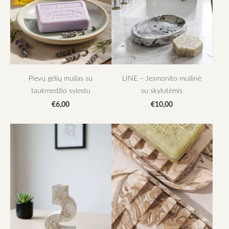
Pievų gėlių muilas su
LINE – Jesmonito muilinė
taukmedžio sviestu
su skylutėmis
€6,00
€10,00