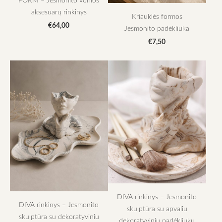
aksesuarų rinkinys
Kriauklės formos
€64,00
Jesmonito padėkliuka
€7,50
DIVA rinkinys – Jesmonito
DIVA rinkinys – Jesmonito
skulptūra su apvaliu
skulptūra su dekoratyviniu
dekoratyviniu padėkliuku