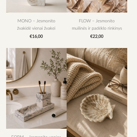
MONO – Jesmonito
FLOW – Jesmonito
žvakidė vienai žvakei
muilinės ir padėklo rinkinys
€16,00
€22,00
FORM – Jesmonito vonios