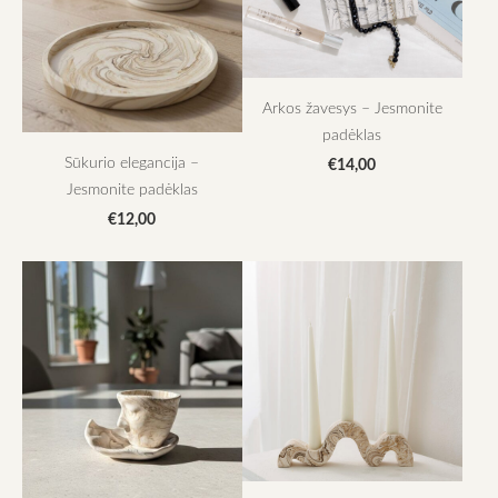
Arkos žavesys – Jesmonite
padėklas
Sūkurio elegancija –
€14,00
Jesmonite padėklas
€12,00