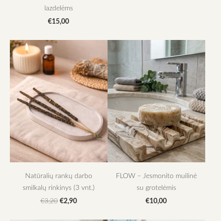
lazdelėms
€15,00
Natūralių rankų darbo
FLOW – Jesmonito muilinė
smilkalų rinkinys (3 vnt.)
su grotelėmis
€2,90
€10,00
€3,20