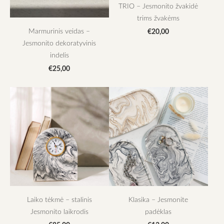
TRIO – Jesmonito žvakidė
trims žvakėms
Marmurinis veidas –
€20,00
Jesmonito dekoratyvinis
indelis
€25,00
Laiko tėkmė – stalinis
Klasika – Jesmonite
Jesmonito laikrodis
padėklas