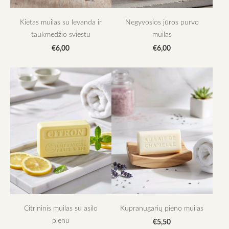
Kietas muilas su levanda ir
Negyvosios jūros purvo
taukmedžio sviestu
muilas
€6,00
€6,00
Citrininis muilas su asilo
Kupranugarių pieno muilas
pienu
€5,50