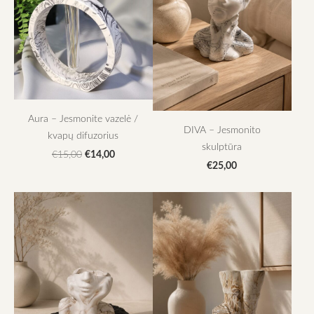
Aura – Jesmonite vazelė /
DIVA – Jesmonito
kvapų difuzorius
skulptūra
€14,00
€15,00
€25,00